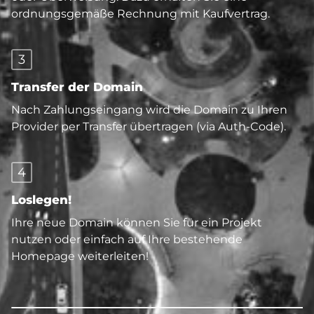
ordnungsgemäße Rechnung mit Kaufvertrag.
3
Transfer der Domain
Nach Zahlungseingang wird die Domain zu Ihren
Provider per Transfer übertragen (via Auth-Code).
4
Loslegen!
Ihre neue Domain können Sie für ein Projekt
nutzen oder einfach auf Ihre bestehende
Homepage weiterleiten!